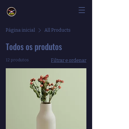
Página inicial
All Products
Todos os produtos
12 produtos
Filtrar e ordenar