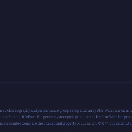
red choreography and performance group set up and run by Star Wars fans on a non-
Lucasfilm Ltd, it follows the generally accepted ground rules for Star Wars fan grou
ll associated items are the intellectual property of Lucasfilm. © & ™ Lucasfilm Ltd