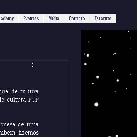
cademy
Eventos
Mídia
Contato
Estatuto
ual de cultura 
e cultura POP 
onesa de uma 
ambém fizemos 