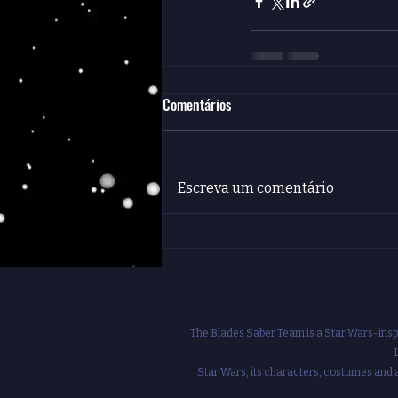
Comentários
Escreva um comentário
The Blades Saber Team is a Star Wars-inspi
Star Wars, its characters, costumes and a