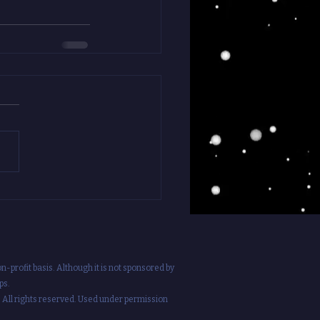
profit basis. Although it is not sponsored by
ps.
. All rights reserved. Used under permission