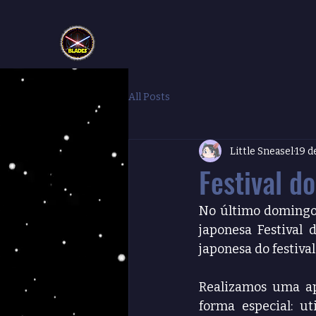
All Posts
Little Sneasel
19 d
Festival d
No último domingo,
japonesa Festival 
japonesa do festival
Realizamos uma ap
forma especial: u